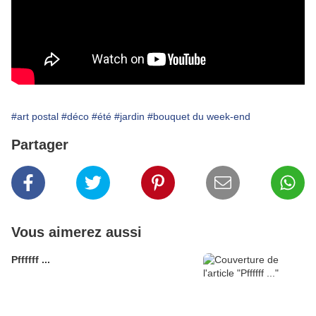
#art postal
#déco
#été
#jardin
#bouquet du week-end
Partager
Vous aimerez aussi
Pffffff ...