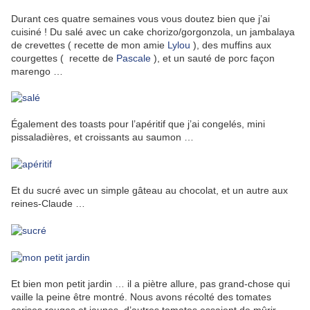
Durant ces quatre semaines vous vous doutez bien que j’ai
cuisiné ! Du salé avec un cake chorizo/gorgonzola, un jambalaya
de crevettes ( recette de mon amie
Lylou
), des muffins aux
courgettes ( recette de
Pascale
), et un sauté de porc façon
marengo …
Également des toasts pour l’apéritif que j’ai congelés, mini
pissaladières, et croissants au saumon …
Et du sucré avec un simple gâteau au chocolat, et un autre aux
reines-Claude …
Et bien mon petit jardin … il a piètre allure, pas grand-chose qui
vaille la peine être montré. Nous avons récolté des tomates
cerises rouges et jaunes, d’autres tomates essaient de mûrir,