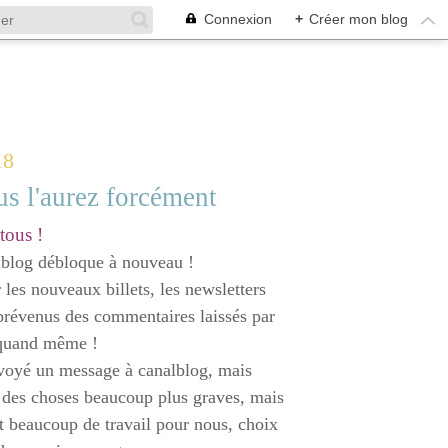
Connexion
+
Créer mon blog
18
us l'aurez forcément
tous !
lblog débloque à nouveau !
ur les nouveaux billets, les newsletters
as prévenus des commentaires laissés par
t quand même !
envoyé un message à canalblog, mais
 a des choses beaucoup plus graves, mais
st beaucoup de travail pour nous, choix