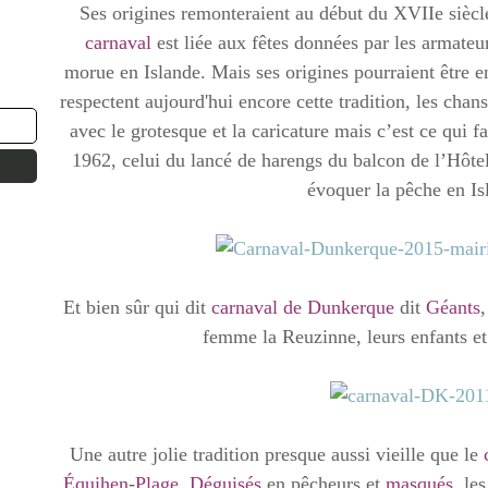
Ses origines remonteraient au début du XVIIe siècle
carnaval
est liée aux fêtes données par les armateur
morue en Islande. Mais ses origines pourraient être 
respectent aujourd'hui encore cette tradition, les chan
avec le grotesque et la caricature mais c’est ce qui 
1962, celui du lancé de harengs du balcon de l’Hôte
évoquer la pêche en I
Et bien sûr qui dit
carnaval de Dunkerque
dit
Géants
femme la Reuzinne, leurs enfants e
Une autre jolie tradition presque aussi vieille que le
Équihen-Plage
.
Déguisés
en pêcheurs et
masqués
, les