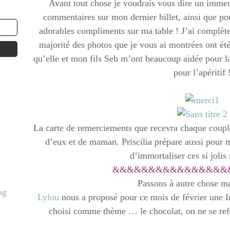
Avant tout chose je voudrais vous dire un imm
commentaires sur mon dernier billet, ainsi que p
adorables compliments sur ma table ! J’ai complèt
majorité des photos que je vous ai montrées ont ét
qu’elle et mon fils Seb m’ont beaucoup aidée pour la
pour l’apéritif 
La carte de remerciements que recevra chaque coupl
d’eux et de maman. Priscilia prépare aussi pour m
d’immortaliser ces si jol
&&&&&&&&&&&&&&&&
Passons à autre chose ma
og
Lylou
nous a proposé pour ce mois de février une I
choisi comme thème … le chocolat, on ne se refa