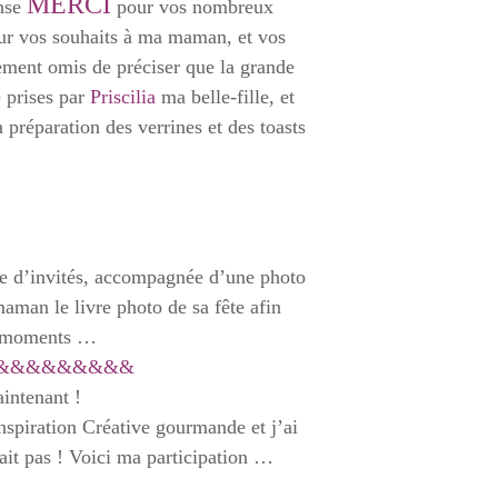
MERCI
ense
pour vos nombreux
our vos souhaits à ma maman, et vos
ement omis de préciser que la grande
é prises par
Priscilia
ma belle-fille, et
 préparation des verrines et des toasts
!
e d’invités, accompagnée d’une photo
aman le livre photo de sa fête afin
is moments …
&&&&&&&&&
intenant !
nspiration Créative gourmande et j’ai
it pas ! Voici ma participation …