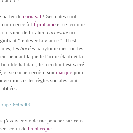
 blanc ! )
e parler du
carnaval
! Ses dates sont
il commence à l’
Épiphanie
et se termine
nom vient de l’italien
carnevale
ou
gnifiant “ enlever la viande “. Il est
ines, les
Sacées
babyloniennes, ou les
t pendant laquelle l'ordre établi et la
n humble habitant, le mendiant est sacré
 et se cache derrière son
masque
pour
onventions et les règles sociales sont
 oubliées …
is j’avais envie de me pencher sur ceux
ment celui de
Dunkerque
…