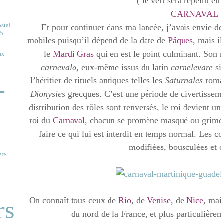
( le vert sera repeint en
CARNAVAL
ostal
Et pour continuer dans ma lancée, j’avais envie d
15
mobiles puisqu’il dépend de la date de
Pâques
, mais 
le
Mardi Gras
qui en est le point culminant. Son 
ux
carnevalo
, eux-même issus du latin
carnelevare
si
3
l’héritier de rituels antiques telles les
Saturnales
roma
-
Dionysies
grecques. C’est une période de divertissemen
distribution des rôles sont renversés, le roi devient u
roi du
Carnaval
, chacun se promène masqué ou grimé,
s
faire ce qui lui est interdit en temps normal. Les c
modifiées, bousculées et
ers
On connaît tous ceux de
Rio
, de
Venise
, de
Nice
, ma
rs
du nord de la France, et plus particulière