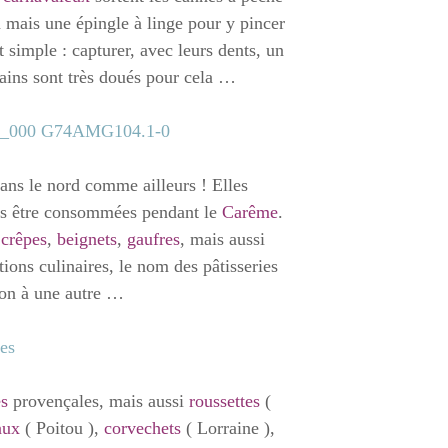
 mais une épingle à linge pour y pincer
st simple : capturer, avec leurs dents, un
ins sont très doués pour cela …
dans le nord comme ailleurs ! Elles
pas être consommées pendant le
Carême
.
,
crêpes
,
beignets
,
gaufres
, mais aussi
ions culinaires, le nom des pâtisseries
gion à une autre …
es
provençales, mais aussi
roussettes
(
aux
( Poitou ),
corvechets
( Lorraine ),