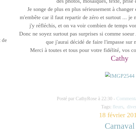
des photos, mosaïques, texte, prise 
Je songe de plus en plus sérieusement à changer 
m'embête car il faut repartir de zéro et surtout ... j
j'y réfléchis, et on va voir combien de temps v
Donc ne soyez surtout pas surprises si comme soeur A
t de
que j'aurai décidé de faire l'impasse su
Merci à toutes et tous pour votre fidélité, vos c
Cathy
Posté par CathyRose à 22:30 -
Commentai
Tags:
fleurs
,
dive
18 février 20
Carnaval