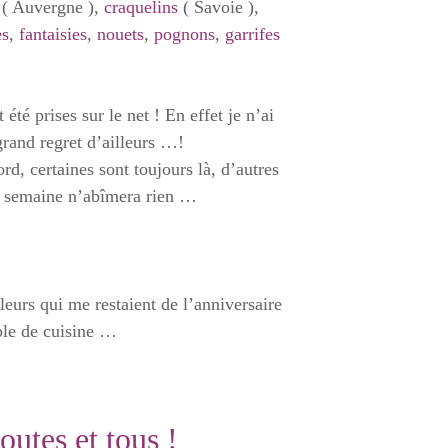
s
( Auvergne ),
craquelins
( Savoie ),
es
,
fantaisies
,
nouets
,
pognons
,
garrifes
 été prises sur le net ! En effet je n’ai
grand regret d’ailleurs …!
rd, certaines sont toujours là, d’autres
te semaine n’abîmera rien …
fleurs qui me restaient de l’anniversaire
ble de cuisine …
outes et tous !