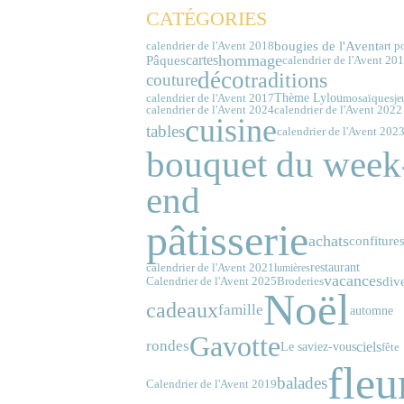
CATÉGORIES
bougies de l'Avent
calendrier de l'Avent 2018
art p
cartes
hommage
Pâques
calendrier de l'Avent 20
déco
traditions
couture
calendrier de l'Avent 2017
Thème Lylou
mosaïques
je
calendrier de l'Avent 2024
calendrier de l'Avent 2022
cuisine
tables
calendrier de l'Avent 202
bouquet du week
end
pâtisserie
achats
confiture
calendrier de l'Avent 2021
restaurant
lumières
vacances
div
Calendrier de l'Avent 2025
Broderies
Noël
cadeaux
famille
automne
Gavotte
rondes
ciels
Le saviez-vous
fête
fleu
balades
Calendrier de l'Avent 2019