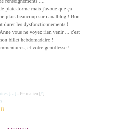
de renseignements ....
de plate-forme mais j'avoue que ça
e me plais beaucoup sur canalblog ! Bon
ont durer les dysfonctionnements !
nne vous ne voyez rien venir ... c'est
r mon billet hebdomadaire !
ommentaires, et votre gentillesse !
res [
…
]
- Permalien [
#
]
rs
18