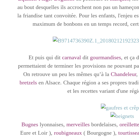
au bout desquelles ils accrochent non pas un hameçon
la friandise tant convoitée. Pour les enfants, l'enjeu e
maximum de bonbons en un temps record, certa
Et puis qui dit
carnaval
dit
gourmandises
, et ça 
permettaient de terminer les provisions ne pouvant 
On retrouve un peu les mêmes qu’à la
Chandeleur
bretzels
en Alsace. Chaque région a ses propres tradit
et les recettes variant d'une ré
Bugnes
lyonnaises,
merveilles
bordelaises,
oreillett
Eure et Loir ),
roubigneaux
( Bourgogne ),
tourtisse