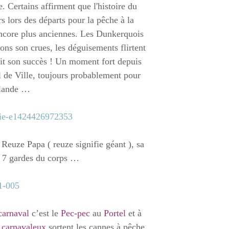
. Certains affirment que l'histoire du
s lors des départs pour la pêche à la
encore plus anciennes. Les Dunkerquois
sons son crues, les déguisements flirtent
fait son succès ! Un moment fort depuis
l de Ville, toujours probablement pour
slande …
, Reuze Papa ( reuze signifie géant ), sa
t 7 gardes du corps …
carnaval
c’est le
Pec-pec
au
Portel
et à
carnavaleux
sortent les cannes à pêche