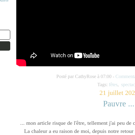
ou
fête
Posté par CathyRose à 07:00 -
Commentai
Tags:
fêtes
,
spectac
21 juillet 20
Pauvre ...
... mon article risque de l'être, tellement j'ai peu de
La chaleur a eu raison de moi, depuis notre retour d