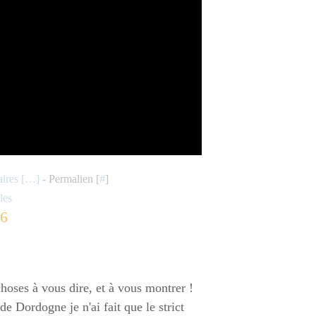
res [
…
]
- Permalien [
#
]
les
26
 choses à vous dire, et à vous montrer !
e Dordogne je n'ai fait que le strict