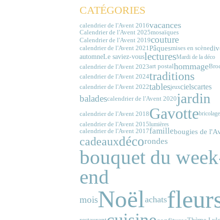
CATÉGORIES
vacances
calendrier de l'Avent 2016
Calendrier de l'Avent 2025
mosaïques
couture
Calendrier de l'Avent 2019
div
Pâques
calendrier de l'Avent 2021
mises en scène
lectures
automne
Le saviez-vous
Mardi de la déco
hommage
calendrier de l'Avent 2023
art postal
Bro
traditions
calendrier de l'Avent 2024
tables
cartes
ciels
calendrier de l'Avent 2022
jeux
jardin
balades
calendrier de l'Avent 2020
Gavotte
calendrier de l'Avent 2018
bricolage
calendrier de l'Avent 2015
lumières
famille
bougies de l'A
calendrier de l'Avent 2017
déco
cadeaux
rondes
bouquet du week
end
fleur
Noël
mois
achats