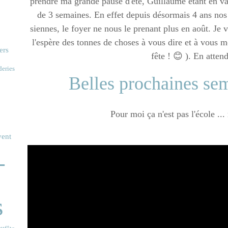
prendre ma grande pause d'été, Guillaume étant en v
de 3 semaines. En effet depuis désormais 4 ans nos
siennes, le foyer ne nous le prenant plus en août. Je 
l'espère des tonnes de choses à vous dire et à vous m
ers
fête ! 😊 ). En attend
deries
Belles prochaines sem
Pour moi ça n'est pas l'école ...
vent
-
s