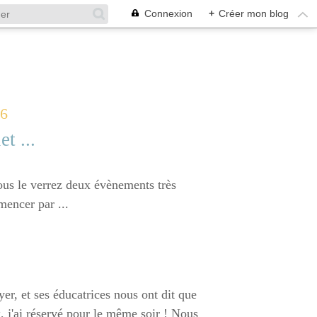
Connexion
+
Créer mon blog
26
et ...
 vous le verrez deux évènements très
mencer par ...
er, et ses éducatrices nous ont dit que
x, j'ai réservé pour le même soir ! Nous