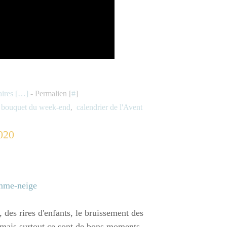
res [
…
]
- Permalien [
#
]
,
bouquet du week-end
,
calendrier de l'Avent
020
, des rires d'enfants, le bruissement des
, mais surtout ce sont de bons moments