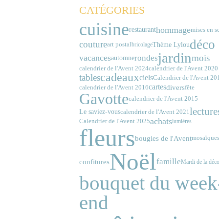
CATÉGORIES
cuisine
hommage
restaurant
mises en s
déco
couture
Thème Lylou
art postal
bricolage
jardin
vacances
mois
rondes
automne
calendrier de l'Avent 2020
calendrier de l'Avent 2024
cadeaux
tables
ciels
Calendrier de l'Avent 20
cartes
divers
calendrier de l'Avent 2016
fête
Gavotte
calendrier de l'Avent 2015
lecture
Le saviez-vous
calendrier de l'Avent 2021
achats
Calendrier de l'Avent 2025
lumières
fleurs
bougies de l'Avent
mosaïque
Noël
famille
confitures
Mardi de la déc
bouquet du week
end