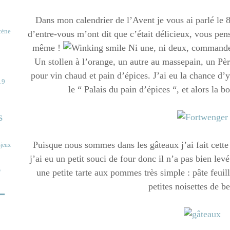
Dans mon calendrier de l’Avent je vous ai parlé le 
cène
d’entre-vous m’ont dit que c’était délicieux, vous pens
même !
Ni une, ni deux, commande 
Un stollen à l’orange, un autre au massepain, un Pèr
pour vin chaud et pain d’épices. J’ai eu la chance d’y 
19
le “ Palais du pain d’épices “, et alors la 
s
Puisque nous sommes dans les gâteaux j’ai fait cett
s
jeux
j’ai eu un petit souci de four donc il n’a pas bien levé
o
une petite tarte aux pommes très simple : pâte feui
-
petites noisettes de 