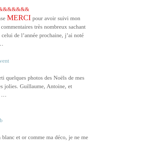
&&&&&&&
MERCI
nse
pour avoir suivi mon
s commentaires très nombreux sachant
celui de l’année prochaine, j’ai noté
 …
sorti quelques photos des Noëls de mes
s jolies. Guillaume, Antoine, et
n …
en blanc et or comme ma déco, je ne me