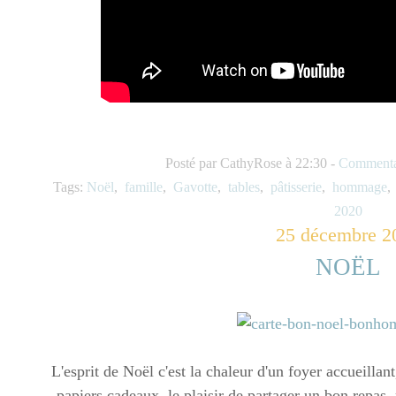
Posté par CathyRose à 22:30 -
Commentai
Tags:
Noël
,
famille
,
Gavotte
,
tables
,
pâtisserie
,
hommage
2020
25 décembre 2
NOËL
L'esprit de Noël c'est la chaleur d'un foyer accueillant
papiers cadeaux, le plaisir de partager un bon repas