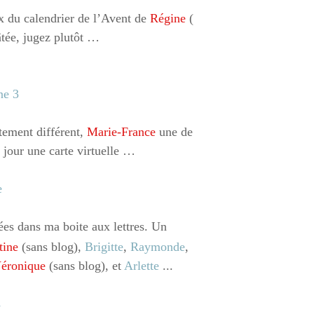
ux du calendrier de l’Avent de
Régine
(
âtée, jugez plutôt …
tement différent,
Marie-France
une de
jour une carte virtuelle …
vées dans ma boite aux lettres. Un
tine
(sans blog),
Brigitte
,
Raymonde
,
éronique
(sans blog), et
Arlette
...