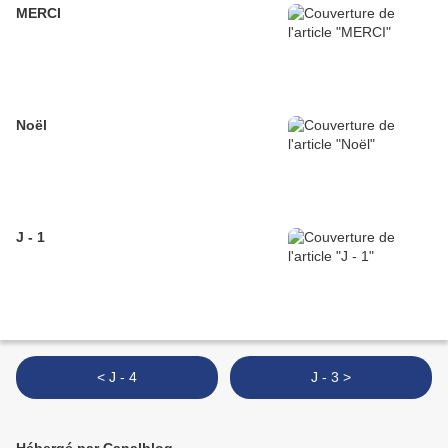
MERCI
Noël
J - 1
< J - 4
J - 3 >