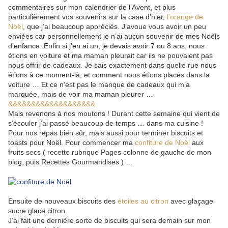
commentaires sur mon calendrier de l’Avent, et plus
particulièrement vos souvenirs sur la case d’hier,
l’orange de
Noël
, que j’ai beaucoup appréciés. J’avoue vous avoir un peu
enviées car personnellement je n’ai aucun souvenir de mes Noëls
d’enfance. Enfin si j’en ai un, je devais avoir 7 ou 8 ans, nous
étions en voiture et ma maman pleurait car ils ne pouvaient pas
nous offrir de cadeaux. Je sais exactement dans quelle rue nous
étions à ce moment-là, et comment nous étions placés dans la
voiture … Et ce n’est pas le manque de cadeaux qui m’a
marquée, mais de voir ma maman pleurer …
&&&&&&&&&&&&&&&&&&&
Mais revenons à nos moutons ! Durant cette semaine qui vient de
s’écouler j’ai passé beaucoup de temps … dans ma cuisine !
Pour nos repas bien sûr, mais aussi pour terminer biscuits et
toasts pour Noël. Pour commencer ma
confiture de Noël
aux
fruits secs ( recette rubrique Pages colonne de gauche de mon
blog, puis Recettes Gourmandises ) …
Ensuite de nouveaux biscuits des
étoiles au citron
avec glaçage
sucre glace citron.
J’ai fait une dernière sorte de biscuits qui sera demain sur mon