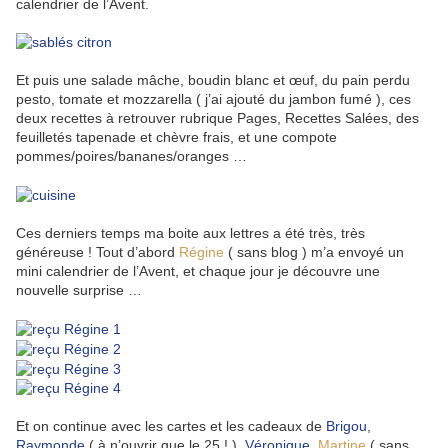
calendrier de l’Avent.
Et puis une salade mâche, boudin blanc et œuf, du pain perdu
pesto, tomate et mozzarella ( j’ai ajouté du jambon fumé ), ces
deux recettes à retrouver rubrique Pages, Recettes Salées, des
feuilletés tapenade et chèvre frais, et une compote
pommes/poires/bananes/oranges …
Ces derniers temps ma boite aux lettres a été très, très
généreuse ! Tout d’abord
Régine
( sans blog ) m’a envoyé un
mini calendrier de l’Avent, et chaque jour je découvre une
nouvelle surprise …
Et on continue avec les cartes et les cadeaux de
Brigou
,
Raymonde
( à n’ouvrir que le 25 ! ),
Véronique
,
Martine
( sans