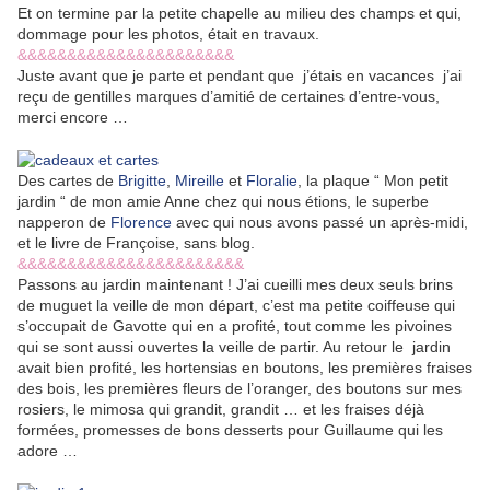
Et on termine par la petite chapelle au milieu des champs et qui,
dommage pour les photos, était en travaux.
&&&&&&&&&&&&&&&&&&&&&&
Juste avant que je parte et pendant que j’étais en vacances j’ai
reçu de gentilles marques d’amitié de certaines d’entre-vous,
merci encore …
Des cartes de
Brigitte
,
Mireille
et
Floralie
, la plaque “ Mon petit
jardin “ de mon amie Anne chez qui nous étions, le superbe
napperon de
Florence
avec qui nous avons passé un après-midi,
et le livre de Françoise, sans blog.
&&&&&&&&&&&&&&&&&&&&&&&
Passons au jardin maintenant ! J’ai cueilli mes deux seuls brins
de muguet la veille de mon départ, c’est ma petite coiffeuse qui
s’occupait de Gavotte qui en a profité, tout comme les pivoines
qui se sont aussi ouvertes la veille de partir. Au retour le jardin
avait bien profité, les hortensias en boutons, les premières fraises
des bois, les premières fleurs de l’oranger, des boutons sur mes
rosiers, le mimosa qui grandit, grandit … et les fraises déjà
formées, promesses de bons desserts pour Guillaume qui les
adore …