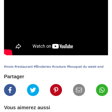
#mois
#restaurant
#Broderies
#couture
#bouquet du week-end
Partager
Vous aimerez aussi